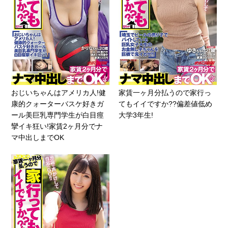
おじいちゃんはアメリカ人!健
家賃一ヶ月分払うので家行っ
康的クォーターバスケ好きガ
てもイイですか??偏差値低め
ール美巨乳専門学生が白目痙
大学3年生!
攣イキ狂い!家賃2ヶ月分でナ
マ中出しまでOK