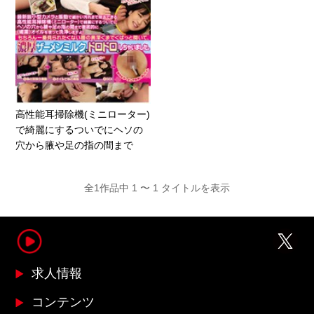
高性能耳掃除機(ミニローター)
で綺麗にするついでにヘソの
穴から腋や足の指の間まで
全1作品中 1 〜 1 タイトルを表示
求人情報
コンテンツ