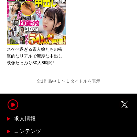
スケベ過ぎる素人娘たちの衝
撃的なリアルで濃厚な中出し
映像たっぷり50人8時間!
全1作品中 1 〜 1 タイトルを表示
求人情報
コンテンツ