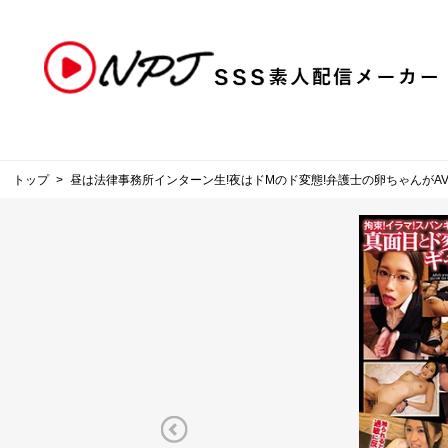
トップ
昼は法律事務所インターン生!夜はドMのド変態!弁護士の卵ちゃんがAV